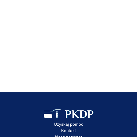
Zobacz wpis
20 lip 2026
Konferencja „Normy, prawo
i prewencja w ochronie dzieci
i młodzieży
w cyberprzestrzeni” –
zapraszamy do udziału
Zobacz wpis
Uzyskaj pomoc
Kontakt
Nasz patronat