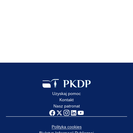
23 lip 2026
Edukacja dzieci i młodzieży
to jeden z kluczowych
elementów ochrony
przed wykorzystaniem
Zobacz wpis
Uzyskaj pomoc
Kontakt
Nasz patronat
Polityka cookies
Biuletyn Informacji Publicznej