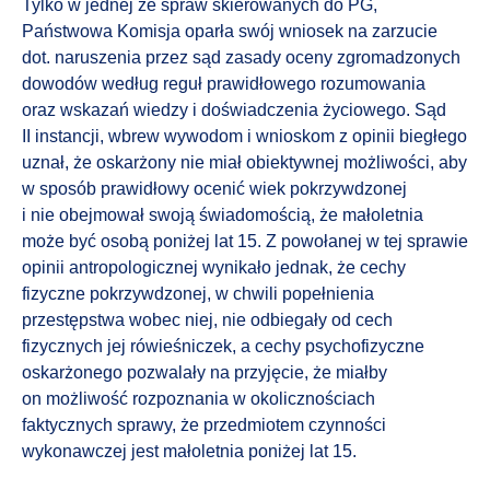
Tylko w jednej ze spraw skierowanych do PG,
Państwowa Komisja oparła swój wniosek na zarzucie
dot. naruszenia przez sąd zasady oceny zgromadzonych
dowodów według reguł prawidłowego rozumowania
oraz wskazań wiedzy i doświadczenia życiowego. Sąd
II instancji, wbrew wywodom i wnioskom z opinii biegłego
uznał, że oskarżony nie miał obiektywnej możliwości, aby
w sposób prawidłowy ocenić wiek pokrzywdzonej
i nie obejmował swoją świadomością, że małoletnia
może być osobą poniżej lat 15. Z powołanej w tej sprawie
opinii antropologicznej wynikało jednak, że cechy
fizyczne pokrzywdzonej, w chwili popełnienia
przestępstwa wobec niej, nie odbiegały od cech
fizycznych jej rówieśniczek, a cechy psychofizyczne
oskarżonego pozwalały na przyjęcie, że miałby
on możliwość rozpoznania w okolicznościach
faktycznych sprawy, że przedmiotem czynności
wykonawczej jest małoletnia poniżej lat 15.