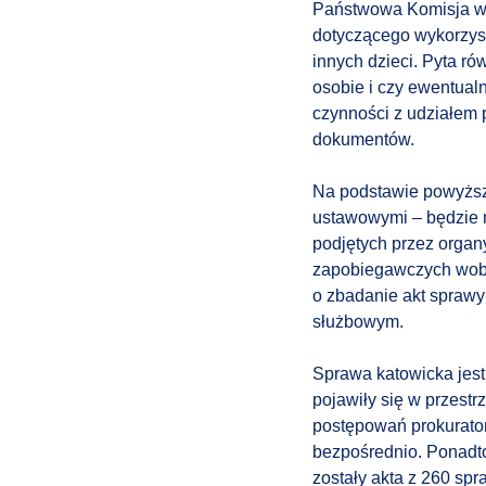
Państwowa Komisja w w
dotyczącego wykorzys
innych dzieci. Pyta r
osobie i czy ewentualn
czynności z udziałem 
dokumentów.
Na podstawie powyższy
ustawowymi – będzie 
podjętych przez organ
zapobiegawczych wobe
o zbadanie akt sprawy
służbowym.
Sprawa katowicka jest
pojawiły się w przest
postępowań prokurato
bezpośrednio. Ponadt
zostały akta z 260 sp