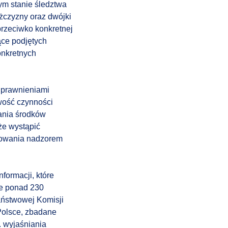
ym stanie śledztwa
żczyzny oraz dwójki
przeciwko konkretnej
ące podjętych
onkretnych
uprawnieniami
wość czynności
wania środków
że wystąpić
ępowania nadzorem
formacji, które
je ponad 230
aństwowej Komisji
Polsce, zbadane
. wyjaśniania