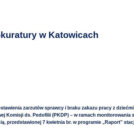
okuratury w Katowicach
stawienia zarzutów sprawcy i braku zakazu pracy z dziećm
ej Komisji ds. Pedofilii (PKDP) – w ramach monitorowania 
ą, przedstawionej 7 kwietnia br. w programie „Raport” stac