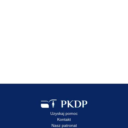
Zobacz wpis
23 lip 2026
Edukacja dzieci i młodzieży
to jeden z kluczowych
elementów ochrony
przed wykorzystaniem
Zobacz wpis
Uzyskaj pomoc
Kontakt
Nasz patronat