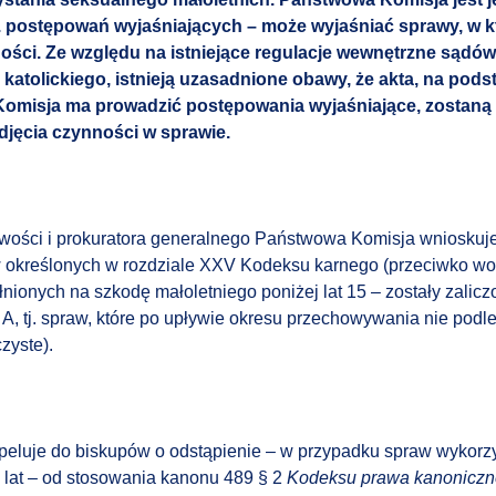
. postępowań wyjaśniających – może wyjaśniać sprawy, w k
ności. Ze względu na istniejące regulacje wewnętrzne sąd
 katolickiego, istnieją uzasadnione obawy, że akta, na pods
omisja ma prowadzić postępowania wyjaśniające, zostaną
jęcia czynności w sprawie.
iwości i prokuratora generalnego Państwowa Komisja wnioskuje
 określonych w rozdziale XXV Kodeksu karnego (przeciwko wo
łnionych na szkodę małoletniego poniżej lat 15 – zostały zalic
 A, tj. spraw, które po upływie okresu przechowywania nie podl
zyste).
eluje do biskupów o odstąpienie – w przypadku spraw wykorz
5 lat – od stosowania kanonu 489 § 2
Kodeksu prawa kanonicz