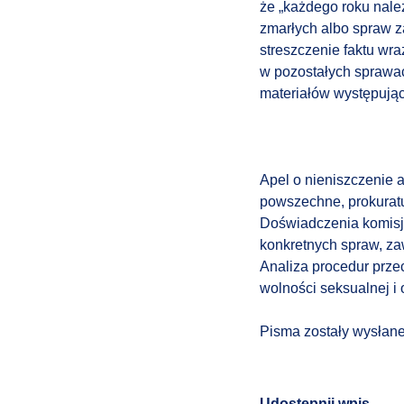
że „każdego roku nale
zmarłych albo spraw z
streszczenie faktu w
w pozostałych sprawac
materiałów występują
Apel o nieniszczenie 
powszechne, prokuratu
Doświadczenia komisji
konkretnych spraw, za
Analiza procedur prze
wolności seksualnej i
Pisma zostały wysłane
Udostępnij wpis