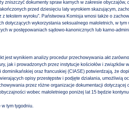
ży zniszczyć dokumenty spraw karnych w zakresie obyczajów, 
akończonych przed dziesięciu laty wyrokiem skazującym, zacho
raz z tekstem wyroku”. Państwowa Komisja wnosi także o zach
h dotyczących wykorzystania seksualnego małoletnich, w tym 
cych w postępowaniach sądowo-kanonicznych lub karno-admini
akt jest wynikiem analizy procedur przechowywania akt zarów
ry, jak i prowadzonych przez instytucje kościołów i związków
 dominikańskiej oraz francuskiej (CIASE) potwierdzają, że dop
wierających opisy przestępstw i podjęte działania, umożliwią 
chowywania przez różne organizacje dokumentacji dotyczącej 
 obyczajności wobec małoletniego poniżej lat 15 będzie kontyn
 w tym tygodniu.