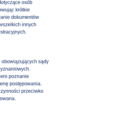
dotyczące osób
wując krótkie
owanie dokumentów
wszelkich innych
stracyjnych.
no obowiązujących sądy
 wyznaniowych.
iero poznanie
ocenę postępowania.
czynności przeciwko
uowana.