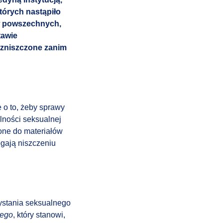
tórych nastąpiło
ów powszechnych,
tawie
 zniszczone zanim
 o to, żeby sprawy
lności seksualnej
zone do materiałów
egają niszczeniu
ystania seksualnego
nego
, który stanowi,