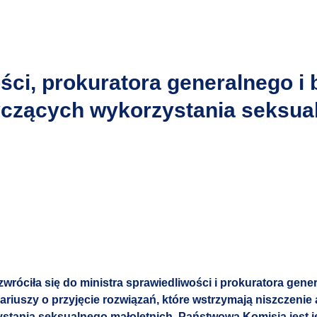
ści, prokuratora generalnego i
yczących wykorzystania seksual
róciła się do ministra sprawiedliwości i prokuratora gene
riuszy o przyjęcie rozwiązań, które wstrzymają niszczenie 
tania seksualnego małoletnich. Państwowa Komisja jest je