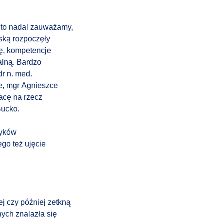
, to nadal zauważamy,
ską rozpoczęły
ę, kompetencje
alną. Bardzo
r n. med.
le, mgr Agnieszce
acę na rzecz
Bucko
.
dyków
go też ujęcie
ej czy później zetkną
ych znalazła się