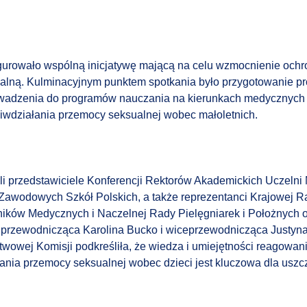
urowało wspólną inicjatywę mającą na celu wzmocnienie ochro
alną. Kulminacyjnym punktem spotkania było przygotowanie pr
wadzenia do programów nauczania na kierunkach medycznych t
iwdziałania przemocy seksualnej wobec małoletnich.
li przedstawiciele Konferencji Rektorów Akademickich Uczelni
Zawodowych Szkół Polskich, a także reprezentanci Krajowej R
ków Medycznych i Naczelnej Rady Pielęgniarek i Położnych o
– przewodnicząca
Karolina Bucko
i wiceprzewodnicząca
Justyn
owej Komisji podkreśliła, że wiedza i umiejętności reagowani
nia przemocy seksualnej wobec dzieci jest kluczowa dla uszc