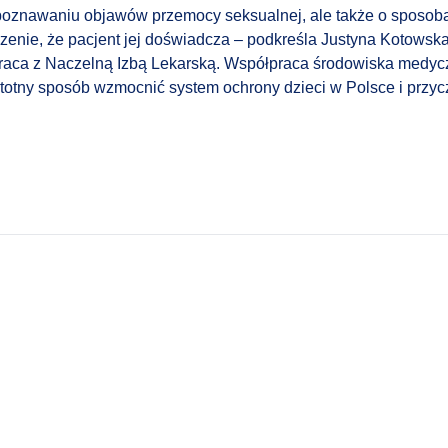
zpoznawaniu objawów przemocy seksualnej, ale także o sposob
rzenie, że pacjent jej doświadcza – podkreśla
Justyna Kotowsk
praca z Naczelną Izbą Lekarską. Współpraca środowiska medyczn
totny sposób wzmocnić system ochrony dzieci w Polsce i przycz