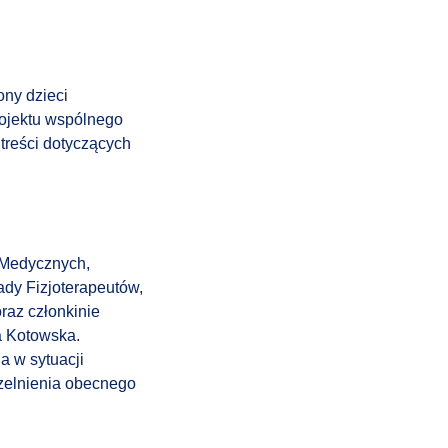
ny dzieci
ojektu wspólnego
reści dotyczących
 Medycznych,
ady Fizjoterapeutów,
raz członkinie
a Kotowska
.
a w sytuacji
zelnienia obecnego