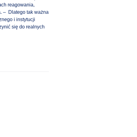
ach reagowania,
a
. – Dlatego tak ważna
ego i instytucji
ynić się do realnych