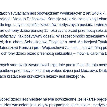
akich sytuacjach jest obowiązkiem wynikającym z art. 240 k.k.
czające. Dlatego Państwowa Komisja wraz Naczelną Izbą Lekar
 do tego, aby specjaliści zawodów medycznych posiadali wiedz
esie ochrony dzieci poniżej 15 roku życia przed przemocą seksu
półpracy i tak pozytywny odzew. W szczególności dziękujemy d
, dr n. chem. Sebastianowi Grzyb, dr n. med. Andrzejowi Tytu
ateuszowi Komza i prof. Wojciechowi Załusce – za wspólną pr
u ochrony dzieci przed przemocą seksualną – mówiła
Karolina 
różnych środowisk zawodowych zgodnie podkreślali, że rola me
adków przemocy seksualnej wobec dzieci jest kluczowa. Dlate
ach kształcenia przyszłych lekarzy jest niezbędne.
bec dzieci jest niestety na tyle powszechne, że lekarze prędz
em. Naszym celem jest, aby w programach specjalizacji medyczn