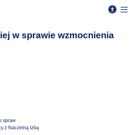
kiej w sprawie wzmocnienia
o spraw
cy z
Naczelną Izbą