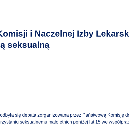
misji i Naczelnej Izby Lekars
cą seksualną
 odbyła się debata zorganizowana przez
Państwową Komisję d
rzystaniu seksualnemu małoletnich poniżej lat 15
we współpra