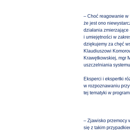
– Choć reagowanie w t
że jest ono niewystar
działania zmierzające
i umiejętności w zakr
dziękujemy za chęć ws
Klaudiuszowi Komorowi
Krawętkowskiej, mgr M
uszczelniania system
Eksperci i ekspertki 
w rozpoznawaniu przyp
tej tematyki w program
– Zjawisko przemocy wo
się z takim przypadki