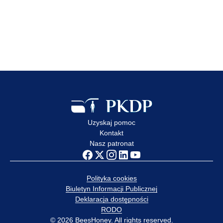
Edukacja dzieci i młodzieży
to jeden z kluczowych
elementów ochrony
przed wykorzystaniem
Zobacz wpis
Uzyskaj pomoc
Kontakt
Nasz patronat
Polityka cookies
Biuletyn Informacji Publicznej
Deklaracja dostępności
RODO
© 2026 BeesHoney. All rights reserved.