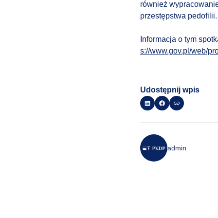
również wypracowanie 
przestępstwa pedofilii.
Informacja o tym spotk
s://www.gov.pl/web/pr
Udostępnij wpis
admin