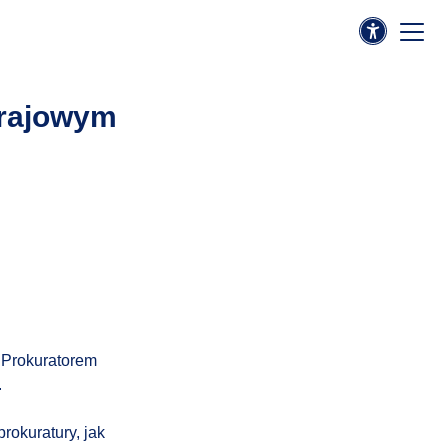
Krajowym
z Prokuratorem
.
rokuratury, jak