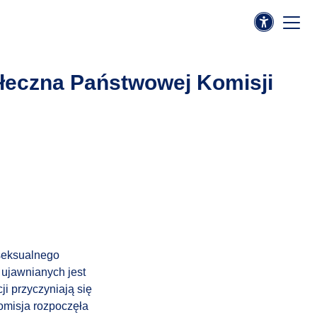
ołeczna Państwowej Komisji
 seksualnego
 ujawnianych jest
i przyczyniają się
omisja rozpoczęła