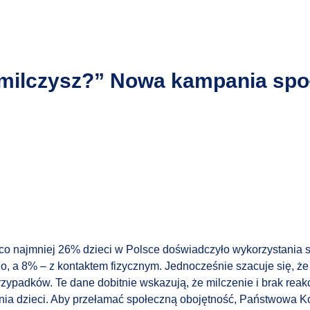
dy milczysz?” Nowa kampania sp
co najmniej 26% dzieci w Polsce doświadczyło wykorzystania
go, a 8% – z kontaktem fizycznym. Jednocześnie szacuje się, że
ypadków. Te dane dobitnie wskazują, że milczenie i brak reakcj
nia dzieci. Aby przełamać społeczną obojętność, Państwowa K