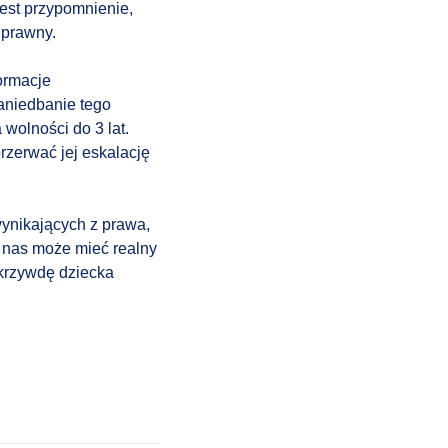
jest przypomnienie,
 prawny.
ormacje
aniedbanie tego
wolności do 3 lat.
zerwać jej eskalację
ynikających z prawa,
 nas może mieć realny
krzywdę dziecka