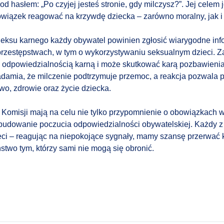
 hasłem: „Po czyjej jesteś stronie, gdy milczysz?”. Jej celem 
wiązek reagować na krzywdę dziecka – zarówno moralny, jak i
deksu karnego każdy obywatel powinien zgłosić wiarygodne inf
rzestępstwach, w tym o wykorzystywaniu seksualnym dzieci. Z
 odpowiedzialnością karną i może skutkować karą pozbawienia 
mia, że milczenie podtrzymuje przemoc, a reakcja pozwala pr
wo, zdrowie oraz życie dziecka.
Komisji mają na celu nie tylko przypomnienie o obowiązkach w
budowanie poczucia odpowiedzialności obywatelskiej. Każdy z
ci – reagując na niepokojące sygnały, mamy szansę przerwać 
stwo tym, którzy sami nie mogą się obronić.