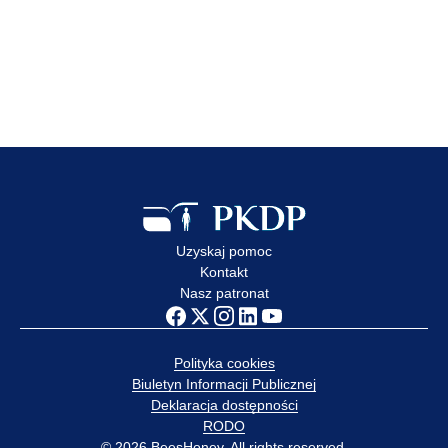
Edukacja dzieci i młodzieży
to jeden z kluczowych
elementów ochrony
przed wykorzystaniem
Zobacz wpis
Uzyskaj pomoc
Kontakt
Nasz patronat
Polityka cookies
Biuletyn Informacji Publicznej
Deklaracja dostępności
RODO
© 2026 BeesHoney. All rights reserved.