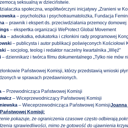
zemocą seksualną w dzieciństwie.
ziałaczka społeczna, współtwórczyni inicjatywy „Zranieni w Ko
kowska
– psycholożka i psychotraumatolożka, Fundacja Femin
ona
– prawnik i ekspert ds. przeciwdziałania przemocy domowej
nings
– ekspertka organizacji WeProtect Global Movement
ska
– adwokatka, edukatorka i członkini rady programowej Kon
kowski
– publicysta i autor publikacji poświęconych Kościołowi 
ski
– socjolog, teolog i redaktor naczelny kwartalnika „Więź”
i
– dziennikarz i twórca filmu dokumentalnego „Tylko nie mów 
złonkowie Państwowej Komisji, którzy przedstawią wnioski pł
dzonych w sprawach przedawnionych.
a
– Przewodnicząca Państwowej Komisji
ewicz
– Wiceprzewodniczący Państwowej Komisji
niewska
– Wieceprzewodnicząca Państwowej Komisji
Joanna 
Państwowej Komisji:
enie pokazuje, że ograniczenia czasowe często odbierają po
zenia sprawiedliwości, mimo że gotowość do ujawnienia krzyw