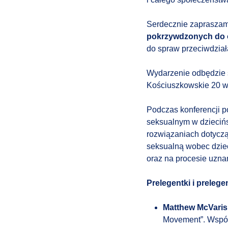
Serdecznie zaprasza
pokrzywdzonych do o
do spraw przeciwdział
Wydarzenie odbędzie 
Kościuszkowskie 20 
Podczas konferencji 
seksualnym w dziecińst
rozwiązaniach dotycz
seksualną wobec dziec
oraz na procesie uzna
Prelegentki i prelege
Matthew McVari
Movement”. Współ