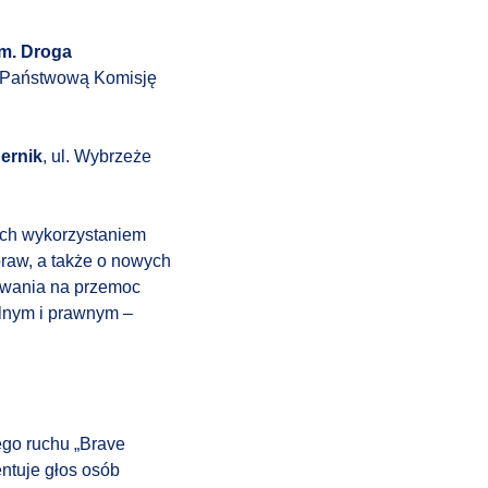
m. Droga
 Państwową Komisję
ernik
, ul. Wybrzeże
ch wykorzystaniem
praw, a także o nowych
owania na przemoc
alnym i prawnym –
ego ruchu „Brave
ntuje głos osób