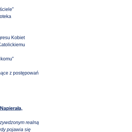
ściele”
oteka
gresu Kobiet
Katolickiemu
nikomu”
ynące z postępowań
Napierała,
krzywdzonym realną
dy pojawia się