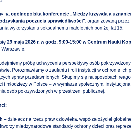
my na
ogólnopolską konferencję „Między krzywdą a uznanie
dzyskania poczucia sprawiedliwości”,
organizowaną przez
ania wykorzystaniu seksualnemu małoletnich poniżej lat 15.
się
29 maja 2026 r. w godz. 9:00-15:00 w Centrum Nauki Kop
w Warszawie.
podejmiemy próbę uchwycenia perspektywy osób pokrzywdzony
wie. Porozmawiamy o zaufaniu i roli instytucji w ochronie ich 
ących spraw przedawnionych. Skupimy się na sposobach reag
i i młodzieży w Polsce – w wymiarze społecznym, instytucjon
nia osób pokrzywdzonych w przestrzeni publicznej.
nci:
sh
– działacz na rzecz praw człowieka, współzałożyciel globaln
tworzy międzynarodowe standardy ochrony dzieci oraz repreze