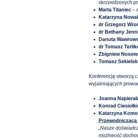
skrzywdzonych pr
Marta Titaniec
– d
Katarzyna Nowa
dr Grzegorz Wr
dr Bethany Jen
Danuta Wawrow
dr Tomasz Terli
Zbigniew Nosow
Tomasz Sekielsk
Konferencję otworzą c
wyjaśniających prowa
Joanna Napierał
Konrad Ciesiołki
Katarzyna Komo
Przewodnicząca 
„Nasze doświadcz
możliwość dochod