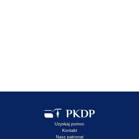
Zobacz wpis
23 lip 2026
Edukacja dzieci i młodzieży
to jeden z kluczowych
elementów ochrony
przed wykorzystaniem
Zobacz wpis
Uzyskaj pomoc
Kontakt
Nasz patronat