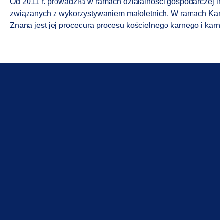
Od 2011 r. prowadziła w ramach działalności gospodarczej
związanych z wykorzystywaniem małoletnich. W ramach Kan
Znana jest jej procedura procesu kościelnego karnego i kar