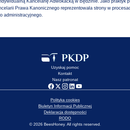
 indywidualną Kancelarię Adwokacką w Będzinie. Jako praktyk
celarii Prawa Kanonicznego reprezentowała strony w procesac
no administracyjnego.
Uzyskaj pomoc
Kontakt
Nasz patronat
Polityka cookies
Biuletyn Informacji Publicznej
Deklaracja dostępności
RODO
© 2026 BeesHoney. All rights reserved.